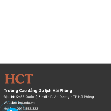
Trường Cao đẳng Du lịch Hải Phòng
Địa chỉ: Km88 Quốc lộ 5 mới - P. An Dương - TP Hải Phòng
Website: hct.edu.vn
Hotline: 0914.552.322