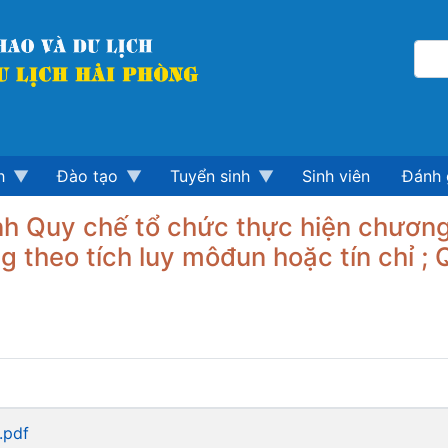
h
Đào tạo
Tuyển sinh
Sinh viên
Đánh 
h Quy chế tổ chức thực hiện chương 
g theo tích luy môđun hoặc tín chỉ ; Q
.pdf