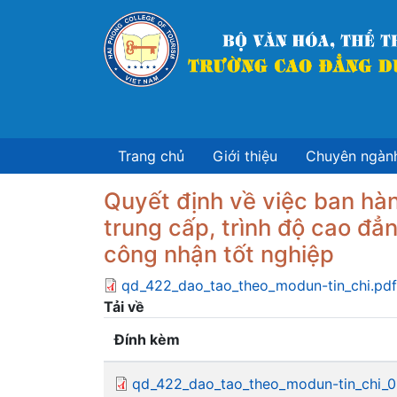
Nhảy
đến
nội
dung
Trang chủ
Giới thiệu
Chuyên ngàn
Quyết định về việc ban hàn
trung cấp, trình độ cao đẳn
công nhận tốt nghiệp
qd_422_dao_tao_theo_modun-tin_chi.pdf
Tải về
Đính kèm
qd_422_dao_tao_theo_modun-tin_chi_0