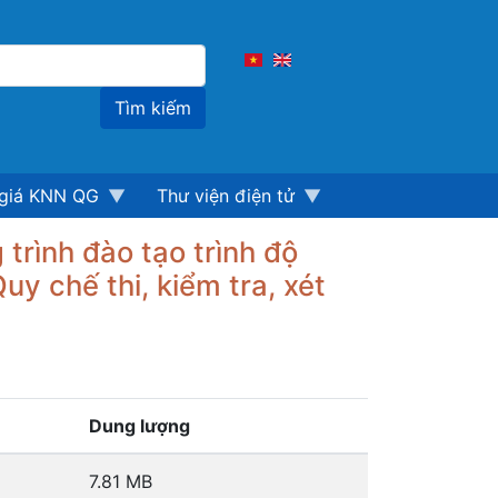
Tìm
kiếm
giá KNN QG
Thư viện điện tử
trình đào tạo trình độ
uy chế thi, kiểm tra, xét
Dung lượng
7.81 MB