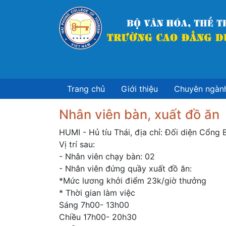
Nhảy
đến
nội
dung
Trang chủ
Giới thiệu
Chuyên ngàn
Nhân viên bàn, xuất đồ ăn
HUMI - Hủ tíu Thái, địa chỉ: Đối diện Cổng
Vị trí sau:
-
Nhân viên chạy bàn: 02
- Nhân viên đứng quầy xuất đồ ăn:
*Mức lương khởi điểm 23k/giờ thưởng
* Thời gian làm việc
Sáng 7h00- 13h00
Chiều 17h00- 20h30