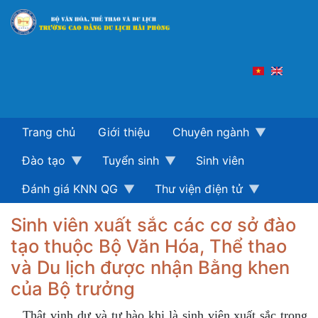
Nhảy
đến
nội
dung
Trang chủ
Giới thiệu
Chuyên ngành
Đào tạo
Tuyển sinh
Sinh viên
Đánh giá KNN QG
Thư viện điện tử
Sinh viên xuất sắc các cơ sở đào
tạo thuộc Bộ Văn Hóa, Thể thao
và Du lịch được nhận Bằng khen
của Bộ trưởng
Thật vinh dự và tự hào khi là sinh viên xuất sắc trong